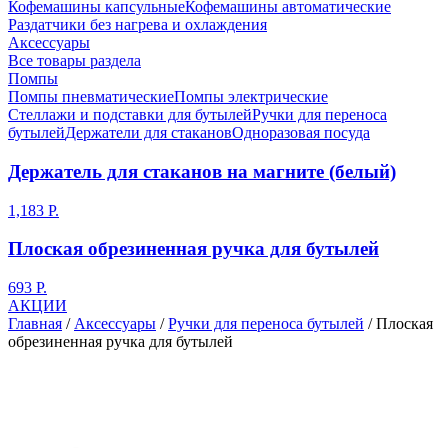
Кофемашины капсульные
Кофемашины автоматические
Раздатчики без нагрева и охлаждения
Аксессуары
Все товары раздела
Помпы
Помпы пневматические
Помпы электрические
Стеллажи и подставки для бутылей
Ручки для переноса
бутылей
Держатели для стаканов
Одноразовая посуда
Держатель для стаканов на магните (белый)
1,183 Р.
Плоская обрезиненная ручка для бутылей
693 Р.
АКЦИИ
Главная
/
Аксессуары
/
Ручки для переноса бутылей
/
Плоская
обрезиненная ручка для бутылей