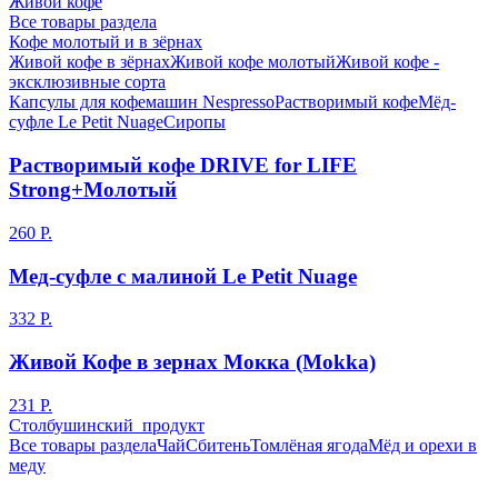
Живой кофе
Все товары раздела
Кофе молотый и в зёрнах
Живой кофе в зёрнах
Живой кофе молотый
Живой кофе -
эксклюзивные сорта
Капсулы для кофемашин Nespresso
Растворимый кофе
Мёд-
суфле Le Petit Nuage
Сиропы
Растворимый кофе DRIVE for LIFE
Strong+Молотый
260 Р.
Мед-суфле с малиной Le Petit Nuage
332 Р.
Живой Кофе в зернах Мокка (Mokka)
231 Р.
Столбушинский продукт
Все товары раздела
Чай
Сбитень
Томлёная ягода
Мёд и орехи в
меду