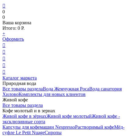

0
0
Ваша корзина
Итого:
0
Р.
+
Оформить





Каталог маркета
Природная вода
Все товары раздела
Вода Жемчужная Роса
Вода санатория
Хилово
Комплекты для новых клиентов
Живой кофе
Все товары раздела
Кофе молотый и в зернах
Живой кофе в зёрнах
Живой кофе молотый
Живой кофе -
эксклюзивные сорта
Капсулы для кофемашин Nespresso
Растворимый кофе
Мёд-
суфле Le Petit Nuage
Сиропы