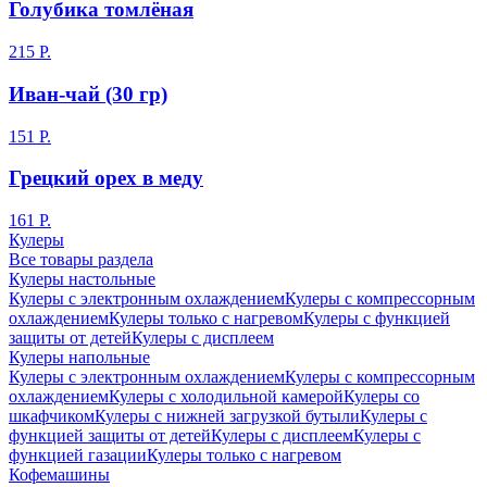
Голубика томлёная
215 Р.
Иван-чай (30 гр)
151 Р.
Грецкий орех в меду
161 Р.
Кулеры
Все товары раздела
Кулеры настольные
Кулеры с электронным охлаждением
Кулеры с компрессорным
охлаждением
Кулеры только с нагревом
Кулеры с функцией
защиты от детей
Кулеры с дисплеем
Кулеры напольные
Кулеры с электронным охлаждением
Кулеры с компрессорным
охлаждением
Кулеры с холодильной камерой
Кулеры со
шкафчиком
Кулеры с нижней загрузкой бутыли
Кулеры с
функцией защиты от детей
Кулеры с дисплеем
Кулеры с
функцией газации
Кулеры только с нагревом
Кофемашины