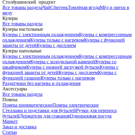
Столбушинский продукт
Все товары раздела
Чай
Сбитень
Томлёная ягода
Мёд и орехи в
меду
Кулеры
Все товары раздела
Кулеры настольные
Кулеры с электронным охлаждением
Кулеры с компрессорным
охлаждением
Кулеры только с нагревом
Кулеры с функцией
защиты от детей
Кулеры с дисплеем
Кулеры напольные
Кулеры с электронным охлаждением
Кулеры с компрессорным
охлаждением
Кулеры с холодильной камерой
Кулеры со
шкафчиком
Кулеры с нижней загрузкой бутыли
Кулеры с
функцией защиты от детей
Кулеры с дисплеем
Кулеры с
функцией газации
Кулеры только с нагревом
Раздатчики без нагрева и охлаждения
Аксессуары
Все товары раздела
Помпы
Помпы пневматические
Помпы электрические
Стеллажи и подставки для бутылей
Ручки для переноса
бутылей
Держатели для стаканов
Одноразовая посуда
Маркет
Заказ и доставка
Статьи