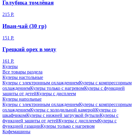
Голубика томлёная
215
Р.
Иван-чай (30 гр)
151
Р.
Грецкий орех в меду
161
Р.
Кулеры
Все товары раздела
Кулеры настольные
Кулеры с электронным охлаждением
Кулеры с компрессорным
охлаждением
Кулеры только с нагревом
Кулеры с функцией
защиты от детей
Кулеры с дисплеем
Кулеры напольные
Кулеры с электронным охлаждением
Кулеры с компрессорным
охлаждением
Кулеры с холодильной камерой
Кулеры со
шкафчиком
Кулеры с нижней загрузкой бутыли
Кулеры с
функцией защиты от детей
Кулеры с дисплеем
Кулеры с
функцией газации
Кулеры только с нагревом
Кофемашины