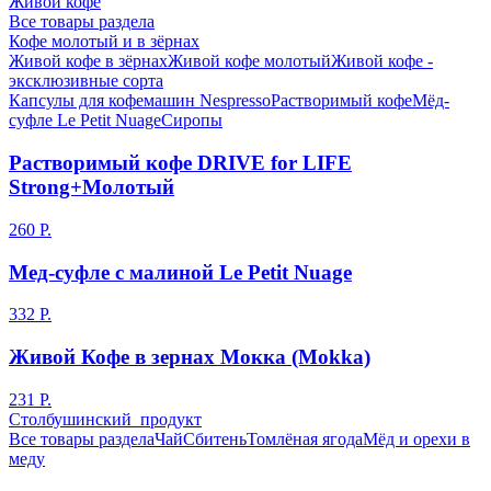
Живой кофе
Все товары раздела
Кофе молотый и в зёрнах
Живой кофе в зёрнах
Живой кофе молотый
Живой кофе -
эксклюзивные сорта
Капсулы для кофемашин Nespresso
Растворимый кофе
Мёд-
суфле Le Petit Nuage
Сиропы
Растворимый кофе DRIVE for LIFE
Strong+Молотый
260
Р.
Мед-суфле с малиной Le Petit Nuage
332
Р.
Живой Кофе в зернах Мокка (Mokka)
231
Р.
Столбушинский продукт
Все товары раздела
Чай
Сбитень
Томлёная ягода
Мёд и орехи в
меду