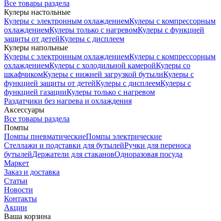
Все товары раздела
Кулеры настольные
Кулеры с электронным охлаждением
Кулеры с компрессорным
охлаждением
Кулеры только с нагревом
Кулеры с функцией
защиты от детей
Кулеры с дисплеем
Кулеры напольные
Кулеры с электронным охлаждением
Кулеры с компрессорным
охлаждением
Кулеры с холодильной камерой
Кулеры со
шкафчиком
Кулеры с нижней загрузкой бутыли
Кулеры с
функцией защиты от детей
Кулеры с дисплеем
Кулеры с
функцией газации
Кулеры только с нагревом
Раздатчики без нагрева и охлаждения
Аксессуары
Все товары раздела
Помпы
Помпы пневматические
Помпы электрические
Стеллажи и подставки для бутылей
Ручки для переноса
бутылей
Держатели для стаканов
Одноразовая посуда
Маркет
Заказ и доставка
Статьи
Новости
Контакты
Акции
Ваша корзина