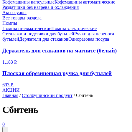
Кофемашины капсульные
Кофемашины автоматические
Раздатчики без нагрева и охлаждения
Аксессуары
Все товары раздела
Помпы
Помпы пневматические
Помпы электрические
Стеллажи и подставки для бутылей
Ручки для переноса
бутылей
Держатели для стаканов
Одноразовая посуда
Держатель для стаканов на магните (белый)
1,183
Р.
Плоская обрезиненная ручка для бутылей
693
Р.
АКЦИИ
Главная
/
Столбушинский продукт
/
Сбитень
Сбитень
0