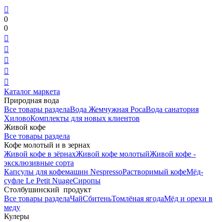

0
0





Каталог маркета
Природная вода
Все товары раздела
Вода Жемчужная Роса
Вода санатория
Хилово
Комплекты для новых клиентов
Живой кофе
Все товары раздела
Кофе молотый и в зернах
Живой кофе в зёрнах
Живой кофе молотый
Живой кофе -
эксклюзивные сорта
Капсулы для кофемашин Nespresso
Растворимый кофе
Мёд-
суфле Le Petit Nuage
Сиропы
Столбушинский продукт
Все товары раздела
Чай
Сбитень
Томлёная ягода
Мёд и орехи в
меду
Кулеры