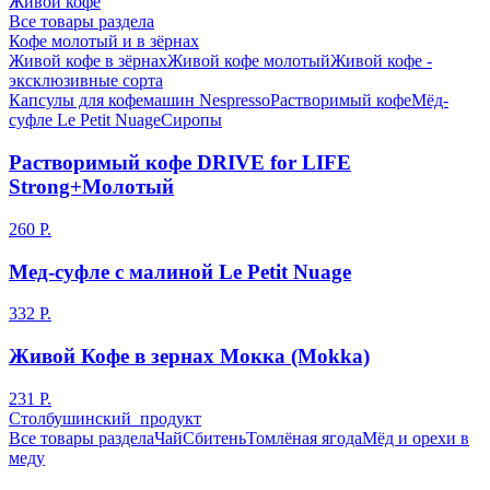
Живой кофе
Все товары раздела
Кофе молотый и в зёрнах
Живой кофе в зёрнах
Живой кофе молотый
Живой кофе -
эксклюзивные сорта
Капсулы для кофемашин Nespresso
Растворимый кофе
Мёд-
суфле Le Petit Nuage
Сиропы
Растворимый кофе DRIVE for LIFE
Strong+Молотый
260
Р.
Мед-суфле с малиной Le Petit Nuage
332
Р.
Живой Кофе в зернах Мокка (Mokka)
231
Р.
Столбушинский продукт
Все товары раздела
Чай
Сбитень
Томлёная ягода
Мёд и орехи в
меду