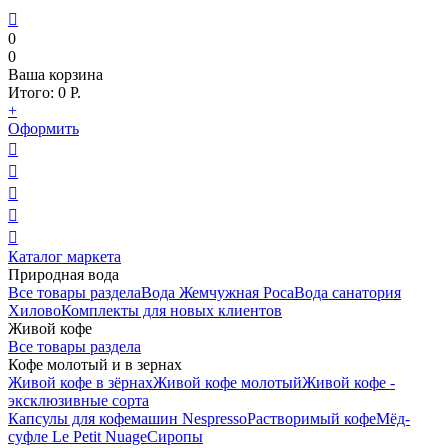

0
0
Ваша корзина
Итого:
0
Р.
+
Оформить





Каталог маркета
Природная вода
Все товары раздела
Вода Жемчужная Роса
Вода санатория
Хилово
Комплекты для новых клиентов
Живой кофе
Все товары раздела
Кофе молотый и в зернах
Живой кофе в зёрнах
Живой кофе молотый
Живой кофе -
эксклюзивные сорта
Капсулы для кофемашин Nespresso
Растворимый кофе
Мёд-
суфле Le Petit Nuage
Сиропы