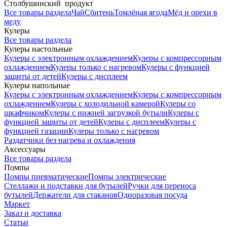
Столбушинский продукт
Все товары раздела
Чай
Сбитень
Томлёная ягода
Мёд и орехи в
меду
Кулеры
Все товары раздела
Кулеры настольные
Кулеры с электронным охлаждением
Кулеры с компрессорным
охлаждением
Кулеры только с нагревом
Кулеры с функцией
защиты от детей
Кулеры с дисплеем
Кулеры напольные
Кулеры с электронным охлаждением
Кулеры с компрессорным
охлаждением
Кулеры с холодильной камерой
Кулеры со
шкафчиком
Кулеры с нижней загрузкой бутыли
Кулеры с
функцией защиты от детей
Кулеры с дисплеем
Кулеры с
функцией газации
Кулеры только с нагревом
Раздатчики без нагрева и охлаждения
Аксессуары
Все товары раздела
Помпы
Помпы пневматические
Помпы электрические
Стеллажи и подставки для бутылей
Ручки для переноса
бутылей
Держатели для стаканов
Одноразовая посуда
Маркет
Заказ и доставка
Статьи