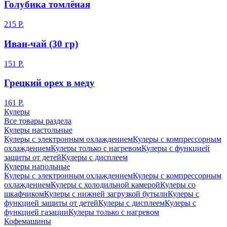
Голубика томлёная
215
Р.
Иван-чай (30 гр)
151
Р.
Грецкий орех в меду
161
Р.
Кулеры
Все товары раздела
Кулеры настольные
Кулеры с электронным охлаждением
Кулеры с компрессорным
охлаждением
Кулеры только с нагревом
Кулеры с функцией
защиты от детей
Кулеры с дисплеем
Кулеры напольные
Кулеры с электронным охлаждением
Кулеры с компрессорным
охлаждением
Кулеры с холодильной камерой
Кулеры со
шкафчиком
Кулеры с нижней загрузкой бутыли
Кулеры с
функцией защиты от детей
Кулеры с дисплеем
Кулеры с
функцией газации
Кулеры только с нагревом
Кофемашины