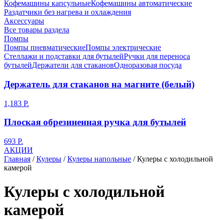
Кофемашины капсульные
Кофемашины автоматические
Раздатчики без нагрева и охлаждения
Аксессуары
Все товары раздела
Помпы
Помпы пневматические
Помпы электрические
Стеллажи и подставки для бутылей
Ручки для переноса
бутылей
Держатели для стаканов
Одноразовая посуда
Держатель для стаканов на магните (белый)
1,183
Р.
Плоская обрезиненная ручка для бутылей
693
Р.
АКЦИИ
Главная
/
Кулеры
/
Кулеры напольные
/
Кулеры с холодильной
камерой
Кулеры с холодильной
камерой