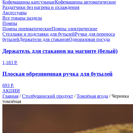
Кофемашины капсульные
Кофемашины автоматические
Раздатчики без нагрева и охлаждения
Аксессуары
Все товары раздела
Помпы
Помпы пневматические
Помпы электрические
Стеллажи и подставки для бутылей
Ручки для переноса
бутылей
Держатели для стаканов
Одноразовая посуда
Держатель для стаканов на магните (белый)
1,183 Р.
Плоская обрезиненная ручка для бутылей
693 Р.
АКЦИИ
Главная
/
Столбушинский продукт
/
Томлёная ягода
/
Черника
томлёная