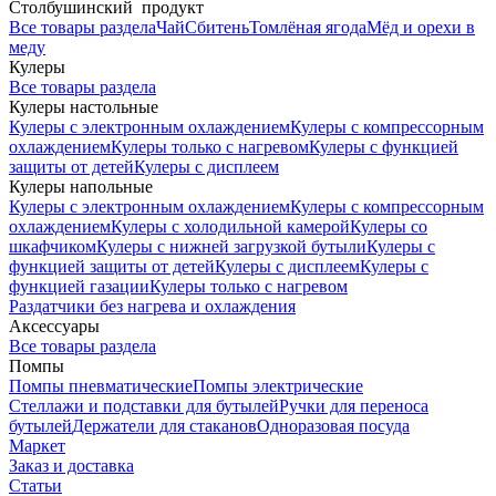
Столбушинский продукт
Все товары раздела
Чай
Сбитень
Томлёная ягода
Мёд и орехи в
меду
Кулеры
Все товары раздела
Кулеры настольные
Кулеры с электронным охлаждением
Кулеры с компрессорным
охлаждением
Кулеры только с нагревом
Кулеры с функцией
защиты от детей
Кулеры с дисплеем
Кулеры напольные
Кулеры с электронным охлаждением
Кулеры с компрессорным
охлаждением
Кулеры с холодильной камерой
Кулеры со
шкафчиком
Кулеры с нижней загрузкой бутыли
Кулеры с
функцией защиты от детей
Кулеры с дисплеем
Кулеры с
функцией газации
Кулеры только с нагревом
Раздатчики без нагрева и охлаждения
Аксессуары
Все товары раздела
Помпы
Помпы пневматические
Помпы электрические
Стеллажи и подставки для бутылей
Ручки для переноса
бутылей
Держатели для стаканов
Одноразовая посуда
Маркет
Заказ и доставка
Статьи