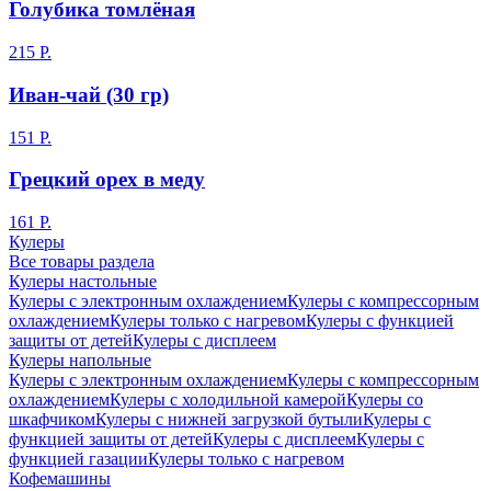
Голубика томлёная
215 Р.
Иван-чай (30 гр)
151 Р.
Грецкий орех в меду
161 Р.
Кулеры
Все товары раздела
Кулеры настольные
Кулеры с электронным охлаждением
Кулеры с компрессорным
охлаждением
Кулеры только с нагревом
Кулеры с функцией
защиты от детей
Кулеры с дисплеем
Кулеры напольные
Кулеры с электронным охлаждением
Кулеры с компрессорным
охлаждением
Кулеры с холодильной камерой
Кулеры со
шкафчиком
Кулеры с нижней загрузкой бутыли
Кулеры с
функцией защиты от детей
Кулеры с дисплеем
Кулеры с
функцией газации
Кулеры только с нагревом
Кофемашины