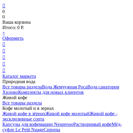

0
0
Ваша корзина
Итого:
0
Р.
+
Оформить





Каталог маркета
Природная вода
Все товары раздела
Вода Жемчужная Роса
Вода санатория
Хилово
Комплекты для новых клиентов
Живой кофе
Все товары раздела
Кофе молотый и в зернах
Живой кофе в зёрнах
Живой кофе молотый
Живой кофе -
эксклюзивные сорта
Капсулы для кофемашин Nespresso
Растворимый кофе
Мёд-
суфле Le Petit Nuage
Сиропы