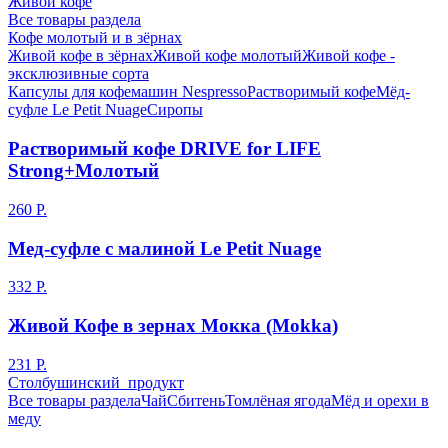
Живой кофе
Все товары раздела
Кофе молотый и в зёрнах
Живой кофе в зёрнах
Живой кофе молотый
Живой кофе -
эксклюзивные сорта
Капсулы для кофемашин Nespresso
Растворимый кофе
Мёд-
суфле Le Petit Nuage
Сиропы
Растворимый кофе DRIVE for LIFE
Strong+Молотый
260 Р.
Мед-суфле с малиной Le Petit Nuage
332 Р.
Живой Кофе в зернах Мокка (Mokka)
231 Р.
Столбушинский продукт
Все товары раздела
Чай
Сбитень
Томлёная ягода
Мёд и орехи в
меду