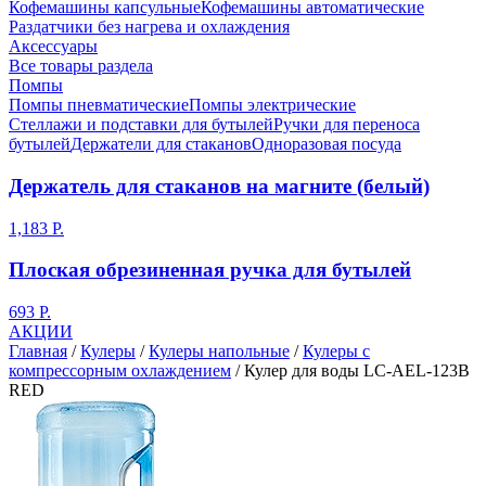
Кофемашины капсульные
Кофемашины автоматические
Раздатчики без нагрева и охлаждения
Аксессуары
Все товары раздела
Помпы
Помпы пневматические
Помпы электрические
Стеллажи и подставки для бутылей
Ручки для переноса
бутылей
Держатели для стаканов
Одноразовая посуда
Держатель для стаканов на магните (белый)
1,183 Р.
Плоская обрезиненная ручка для бутылей
693 Р.
АКЦИИ
Главная
/
Кулеры
/
Кулеры напольные
/
Кулеры с
компрессорным охлаждением
/
Кулер для воды LC-AEL-123B
RED