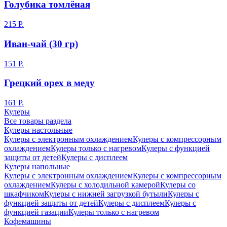
Голубика томлёная
215 Р.
Иван-чай (30 гр)
151 Р.
Грецкий орех в меду
161 Р.
Кулеры
Все товары раздела
Кулеры настольные
Кулеры с электронным охлаждением
Кулеры с компрессорным
охлаждением
Кулеры только с нагревом
Кулеры с функцией
защиты от детей
Кулеры с дисплеем
Кулеры напольные
Кулеры с электронным охлаждением
Кулеры с компрессорным
охлаждением
Кулеры с холодильной камерой
Кулеры со
шкафчиком
Кулеры с нижней загрузкой бутыли
Кулеры с
функцией защиты от детей
Кулеры с дисплеем
Кулеры с
функцией газации
Кулеры только с нагревом
Кофемашины