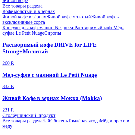
Живой кофе
Все товары раздела
Кофе молотый и в зёрнах
Живой кофе в зёрнах
Живой кофе молотый
Живой кофе -
эксклюзивные сорта
Капсулы для кофемашин Nespresso
Растворимый кофе
Мёд-
суфле Le Petit Nuage
Сиропы
Растворимый кофе DRIVE for LIFE
Strong+Молотый
260 Р.
Мед-суфле с малиной Le Petit Nuage
332 Р.
Живой Кофе в зернах Мокка (Mokka)
231 Р.
Столбушинский продукт
Все товары раздела
Чай
Сбитень
Томлёная ягода
Мёд и орехи в
меду