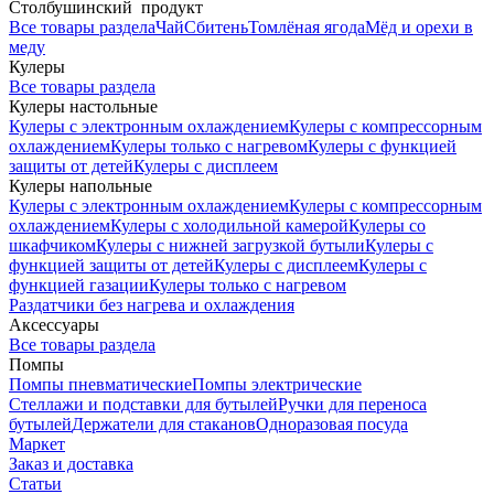
Столбушинский продукт
Все товары раздела
Чай
Сбитень
Томлёная ягода
Мёд и орехи в
меду
Кулеры
Все товары раздела
Кулеры настольные
Кулеры с электронным охлаждением
Кулеры с компрессорным
охлаждением
Кулеры только с нагревом
Кулеры с функцией
защиты от детей
Кулеры с дисплеем
Кулеры напольные
Кулеры с электронным охлаждением
Кулеры с компрессорным
охлаждением
Кулеры с холодильной камерой
Кулеры со
шкафчиком
Кулеры с нижней загрузкой бутыли
Кулеры с
функцией защиты от детей
Кулеры с дисплеем
Кулеры с
функцией газации
Кулеры только с нагревом
Раздатчики без нагрева и охлаждения
Аксессуары
Все товары раздела
Помпы
Помпы пневматические
Помпы электрические
Стеллажи и подставки для бутылей
Ручки для переноса
бутылей
Держатели для стаканов
Одноразовая посуда
Маркет
Заказ и доставка
Статьи