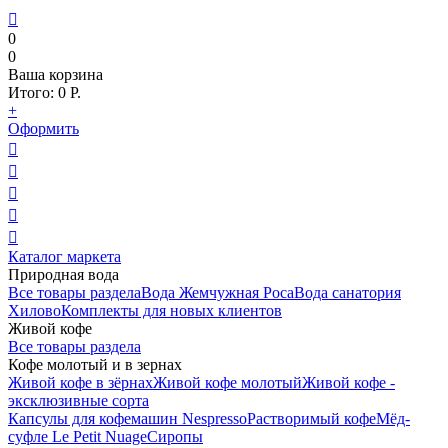

0
0
Ваша корзина
Итого:
0
Р.
+
Оформить





Каталог маркета
Природная вода
Все товары раздела
Вода Жемчужная Роса
Вода санатория
Хилово
Комплекты для новых клиентов
Живой кофе
Все товары раздела
Кофе молотый и в зернах
Живой кофе в зёрнах
Живой кофе молотый
Живой кофе -
эксклюзивные сорта
Капсулы для кофемашин Nespresso
Растворимый кофе
Мёд-
суфле Le Petit Nuage
Сиропы