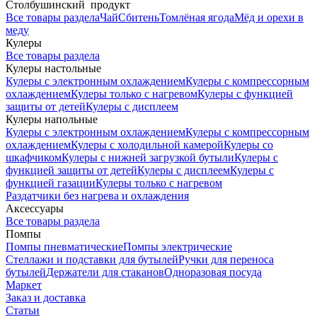
Столбушинский продукт
Все товары раздела
Чай
Сбитень
Томлёная ягода
Мёд и орехи в
меду
Кулеры
Все товары раздела
Кулеры настольные
Кулеры с электронным охлаждением
Кулеры с компрессорным
охлаждением
Кулеры только с нагревом
Кулеры с функцией
защиты от детей
Кулеры с дисплеем
Кулеры напольные
Кулеры с электронным охлаждением
Кулеры с компрессорным
охлаждением
Кулеры с холодильной камерой
Кулеры со
шкафчиком
Кулеры с нижней загрузкой бутыли
Кулеры с
функцией защиты от детей
Кулеры с дисплеем
Кулеры с
функцией газации
Кулеры только с нагревом
Раздатчики без нагрева и охлаждения
Аксессуары
Все товары раздела
Помпы
Помпы пневматические
Помпы электрические
Стеллажи и подставки для бутылей
Ручки для переноса
бутылей
Держатели для стаканов
Одноразовая посуда
Маркет
Заказ и доставка
Статьи