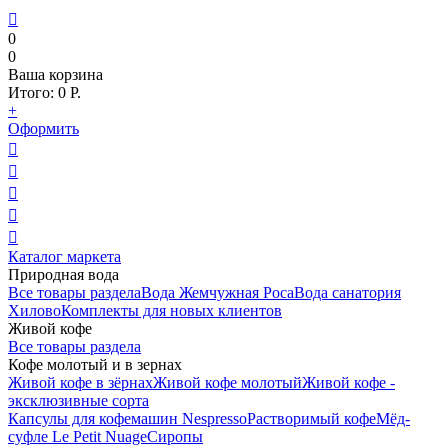

0
0
Ваша корзина
Итого:
0
Р.
+
Оформить





Каталог маркета
Природная вода
Все товары раздела
Вода Жемчужная Роса
Вода санатория
Хилово
Комплекты для новых клиентов
Живой кофе
Все товары раздела
Кофе молотый и в зернах
Живой кофе в зёрнах
Живой кофе молотый
Живой кофе -
эксклюзивные сорта
Капсулы для кофемашин Nespresso
Растворимый кофе
Мёд-
суфле Le Petit Nuage
Сиропы