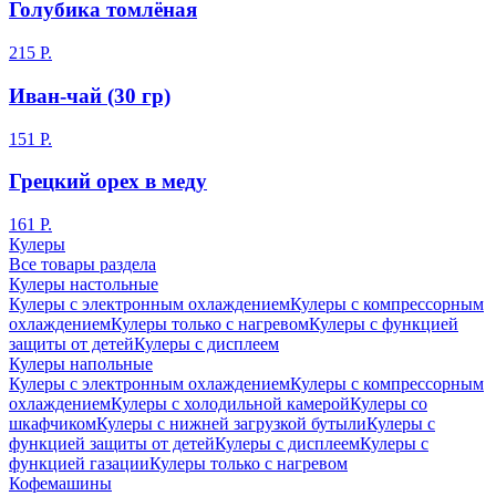
Голубика томлёная
215 Р.
Иван-чай (30 гр)
151 Р.
Грецкий орех в меду
161 Р.
Кулеры
Все товары раздела
Кулеры настольные
Кулеры с электронным охлаждением
Кулеры с компрессорным
охлаждением
Кулеры только с нагревом
Кулеры с функцией
защиты от детей
Кулеры с дисплеем
Кулеры напольные
Кулеры с электронным охлаждением
Кулеры с компрессорным
охлаждением
Кулеры с холодильной камерой
Кулеры со
шкафчиком
Кулеры с нижней загрузкой бутыли
Кулеры с
функцией защиты от детей
Кулеры с дисплеем
Кулеры с
функцией газации
Кулеры только с нагревом
Кофемашины