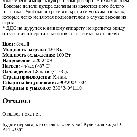
Классическая модель кулера с компрессорным охлаждением.
Боковые панели кулера сделаны из качественного белого
пластика. Удобные и красивые краники «нажим чашкой»,
которые легко меняются пользователем в случае выхода из
строя.
* ДДС на шурупах к данному аппарату не крепится ввиду
отсутствия отверстий на боковых пластиковых панелях.
Цвет:
белый.
Мощность нагрева:
420 Вт.
Мощность охлаждения:
100 Вт.
Напряжение:
220-240В
Нагрев:
4л/час (>87 С),
Охлаждение:
1.8 л/час (≤ 10С),
Страна производства:
Китай.
Габариты без упаковки:
290*290*1004.
Габариты в упаковке:
330*340*1110
Отзывы
Отзывов пока нет.
Будьте первым, кто оставил отзыв на “Кулер для воды LC-
AEL-350”