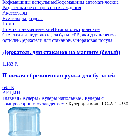
Кофемашины капсульные
Кофемашины автоматические
Раздатчики без нагрева и охлаждения
Аксессуары
Все товары раздела
Помпы
Помпы пневматические
Помпы электрические
Стеллажи и подставки для бутылей
Ручки для переноса
бутылей
Держатели для стаканов
Одноразовая посуда
Держатель для стаканов на магните (белый)
1,183 Р.
Плоская обрезиненная ручка для бутылей
693 Р.
АКЦИИ
Главная
/
Кулеры
/
Кулеры напольные
/
Кулеры с
компрессорным охлаждением
/
Кулер для воды LC-AEL-350