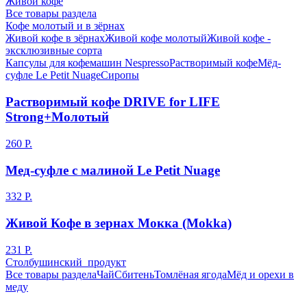
Живой кофе
Все товары раздела
Кофе молотый и в зёрнах
Живой кофе в зёрнах
Живой кофе молотый
Живой кофе -
эксклюзивные сорта
Капсулы для кофемашин Nespresso
Растворимый кофе
Мёд-
суфле Le Petit Nuage
Сиропы
Растворимый кофе DRIVE for LIFE
Strong+Молотый
260 Р.
Мед-суфле с малиной Le Petit Nuage
332 Р.
Живой Кофе в зернах Мокка (Mokka)
231 Р.
Столбушинский продукт
Все товары раздела
Чай
Сбитень
Томлёная ягода
Мёд и орехи в
меду