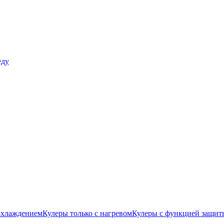
еду
охлаждением
Кулеры только с нагревом
Кулеры с функцией защиты