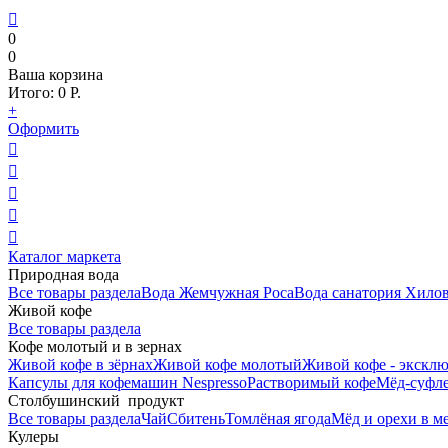

0
0
Ваша корзина
Итого:
0
Р.
+
Оформить





Каталог маркета
Природная вода
Все товары раздела
Вода Жемчужная Роса
Вода санатория Хило
Живой кофе
Все товары раздела
Кофе молотый и в зернах
Живой кофе в зёрнах
Живой кофе молотый
Живой кофе - эксклю
Капсулы для кофемашин Nespresso
Растворимый кофе
Мёд-суфле
Столбушинский продукт
Все товары раздела
Чай
Сбитень
Томлёная ягода
Мёд и орехи в м
Кулеры