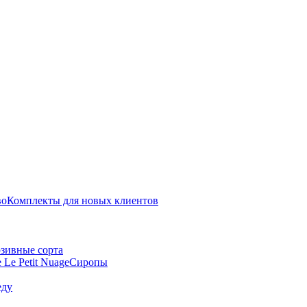
во
Комплекты для новых клиентов
зивные сорта
 Le Petit Nuage
Сиропы
еду