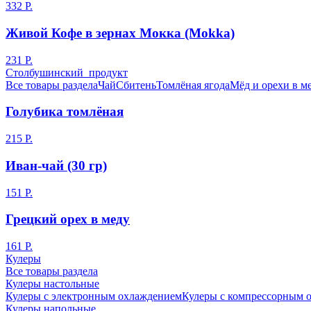
332 Р.
Живой Кофе в зернах Мокка (Mokka)
231 Р.
Столбушинский продукт
Все товары раздела
Чай
Сбитень
Томлёная ягода
Мёд и орехи в м
Голубика томлёная
215 Р.
Иван-чай (30 гр)
151 Р.
Грецкий орех в меду
161 Р.
Кулеры
Все товары раздела
Кулеры настольные
Кулеры с электронным охлаждением
Кулеры с компрессорным 
Кулеры напольные