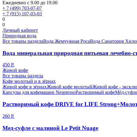
Ежедневно с 9.00 до 19.00
+ 7 (499) 703-07-07
+ 7 (915) 107-03-03
0
0
Личный кабинет
Природная вода
Все товары раздела
Вода Жемчужная Роса
Вода Санатория Хило
Вода минеральная природная питьевая лечебно-ст
450 Р.
Живой кофе
Все товары раздела
Кофе молотый и в зёрнах
Живой кофе в зёрнах
Живой кофе молотый
Живой кофе - эксклю
Капсулы для кофемашин Nespresso
Растворимый кофе
Мёд-суфле
Растворимый кофе DRIVE for LIFE Strong+Моло
260 Р.
Мед-суфле с малиной Le Petit Nuage