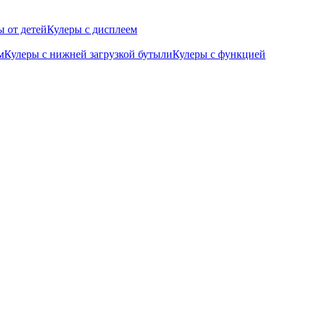
 от детей
Кулеры с дисплеем
м
Кулеры с нижней загрузкой бутыли
Кулеры с функцией