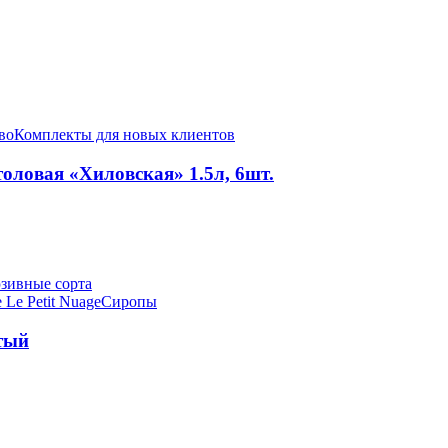
во
Комплекты для новых клиентов
оловая «Хиловская» 1.5л, 6шт.
зивные сорта
 Le Petit Nuage
Сиропы
тый