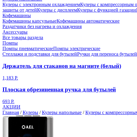
Кулеры с электронным охлаждением
Кулеры с компрессорным 
защиты от детей
Кулеры с дисплеем
Кулеры с функцией газации
Кофемашины
Кофемашины капсульные
Кофемашины автоматические
Раздатчики без нагрева и охлаждения
Аксессуары
Все товары раздела
Помпы
Помпы пневматические
Помпы электрические
Стеллажи и подставки для бутылей
Ручки для переноса бутылей
Держатель для стаканов на магните (белый)
1,183 Р.
Плоская обрезиненная ручка для бутылей
693 Р.
АКЦИИ
Главная
/
Кулеры
/
Кулеры напольные
/
Кулеры с компрессорны