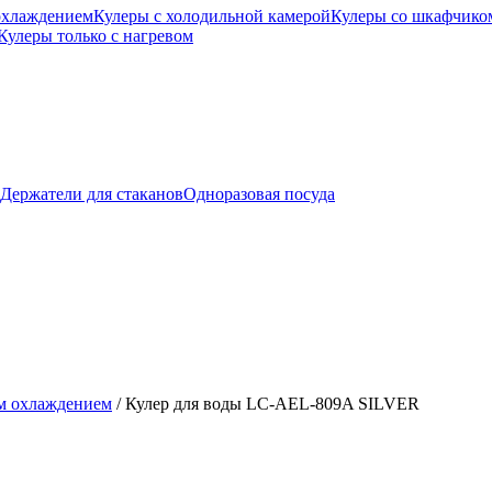
охлаждением
Кулеры с холодильной камерой
Кулеры со шкафчико
Кулеры только с нагревом
Держатели для стаканов
Одноразовая посуда
м охлаждением
/
Кулер для воды LC-AEL-809A SILVER