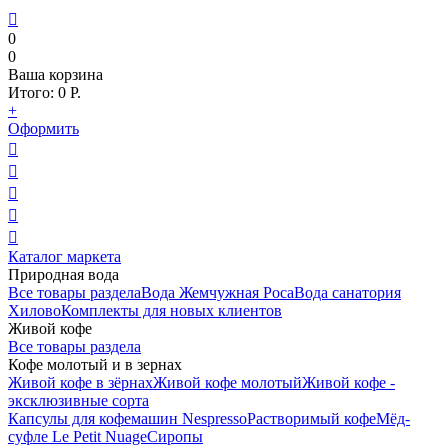

0
0
Ваша корзина
Итого:
0
Р.
+
Оформить





Каталог маркета
Природная вода
Все товары раздела
Вода Жемчужная Роса
Вода санатория
Хилово
Комплекты для новых клиентов
Живой кофе
Все товары раздела
Кофе молотый и в зернах
Живой кофе в зёрнах
Живой кофе молотый
Живой кофе -
эксклюзивные сорта
Капсулы для кофемашин Nespresso
Растворимый кофе
Мёд-
суфле Le Petit Nuage
Сиропы