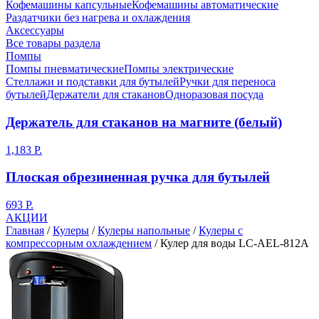
Кофемашины капсульные
Кофемашины автоматические
Раздатчики без нагрева и охлаждения
Аксессуары
Все товары раздела
Помпы
Помпы пневматические
Помпы электрические
Стеллажи и подставки для бутылей
Ручки для переноса
бутылей
Держатели для стаканов
Одноразовая посуда
Держатель для стаканов на магните (белый)
1,183 Р.
Плоская обрезиненная ручка для бутылей
693 Р.
АКЦИИ
Главная
/
Кулеры
/
Кулеры напольные
/
Кулеры с
компрессорным охлаждением
/
Кулер для воды LC-AEL-812A