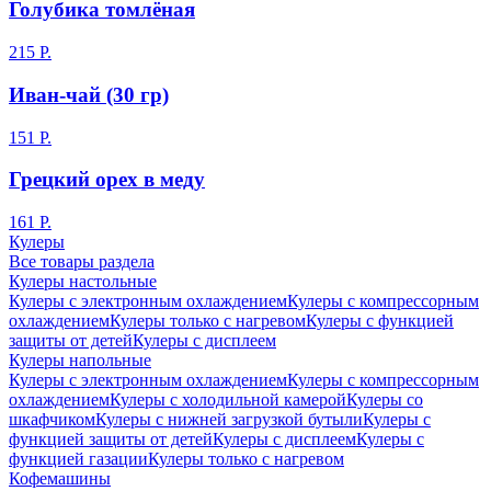
Голубика томлёная
215 Р.
Иван-чай (30 гр)
151 Р.
Грецкий орех в меду
161 Р.
Кулеры
Все товары раздела
Кулеры настольные
Кулеры с электронным охлаждением
Кулеры с компрессорным
охлаждением
Кулеры только с нагревом
Кулеры с функцией
защиты от детей
Кулеры с дисплеем
Кулеры напольные
Кулеры с электронным охлаждением
Кулеры с компрессорным
охлаждением
Кулеры с холодильной камерой
Кулеры со
шкафчиком
Кулеры с нижней загрузкой бутыли
Кулеры с
функцией защиты от детей
Кулеры с дисплеем
Кулеры с
функцией газации
Кулеры только с нагревом
Кофемашины