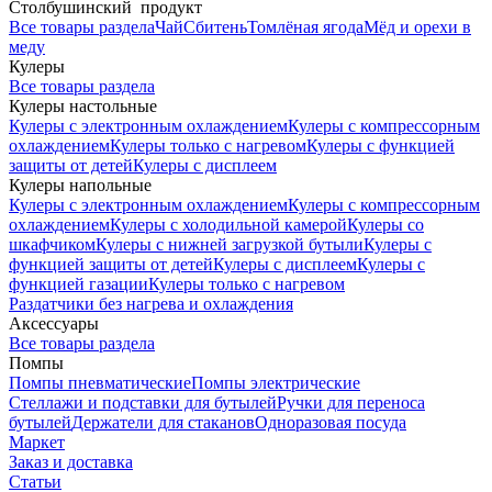
Столбушинский продукт
Все товары раздела
Чай
Сбитень
Томлёная ягода
Мёд и орехи в
меду
Кулеры
Все товары раздела
Кулеры настольные
Кулеры с электронным охлаждением
Кулеры с компрессорным
охлаждением
Кулеры только с нагревом
Кулеры с функцией
защиты от детей
Кулеры с дисплеем
Кулеры напольные
Кулеры с электронным охлаждением
Кулеры с компрессорным
охлаждением
Кулеры с холодильной камерой
Кулеры со
шкафчиком
Кулеры с нижней загрузкой бутыли
Кулеры с
функцией защиты от детей
Кулеры с дисплеем
Кулеры с
функцией газации
Кулеры только с нагревом
Раздатчики без нагрева и охлаждения
Аксессуары
Все товары раздела
Помпы
Помпы пневматические
Помпы электрические
Стеллажи и подставки для бутылей
Ручки для переноса
бутылей
Держатели для стаканов
Одноразовая посуда
Маркет
Заказ и доставка
Статьи