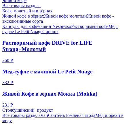
Живой кофе
Все товары раздела
Кофе молотый и в зёрнах
Живой кофе в зёрнах
Живой кофе молотый
Живой кофе -
эксклюзивные сорта
Капсулы для кофемашин Nespresso
Растворимый кофе
Мёд-
суфле Le Petit Nuage
Сиропы
Растворимый кофе DRIVE for LIFE
Strong+Молотый
260 Р.
Мед-суфле с малиной Le Petit Nuage
332 Р.
Живой Кофе в зернах Мокка (Mokka)
231 Р.
Столбушинский продукт
Все товары раздела
Чай
Сбитень
Томлёная ягода
Мёд и орехи в
меду