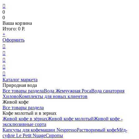

0
0
Ваша корзина
Итого:
0
Р.
+
Оформить





Каталог маркета
Природная вода
Все товары раздела
Вода Жемчужная Роса
Вода санатория
Хилово
Комплекты для новых клиентов
Живой кофе
Все товары раздела
Кофе молотый и в зернах
Живой кофе в зёрнах
Живой кофе молотый
Живой кофе -
эксклюзивные сорта
Капсулы для кофемашин Nespresso
Растворимый кофе
Мёд-
суфле Le Petit Nuage
Сиропы