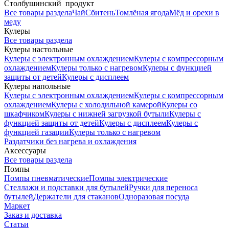
Столбушинский продукт
Все товары раздела
Чай
Сбитень
Томлёная ягода
Мёд и орехи в
меду
Кулеры
Все товары раздела
Кулеры настольные
Кулеры с электронным охлаждением
Кулеры с компрессорным
охлаждением
Кулеры только с нагревом
Кулеры с функцией
защиты от детей
Кулеры с дисплеем
Кулеры напольные
Кулеры с электронным охлаждением
Кулеры с компрессорным
охлаждением
Кулеры с холодильной камерой
Кулеры со
шкафчиком
Кулеры с нижней загрузкой бутыли
Кулеры с
функцией защиты от детей
Кулеры с дисплеем
Кулеры с
функцией газации
Кулеры только с нагревом
Раздатчики без нагрева и охлаждения
Аксессуары
Все товары раздела
Помпы
Помпы пневматические
Помпы электрические
Стеллажи и подставки для бутылей
Ручки для переноса
бутылей
Держатели для стаканов
Одноразовая посуда
Маркет
Заказ и доставка
Статьи