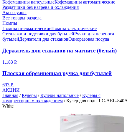
Кофемашины капсульные
Кофемашины автоматические
Раздатчики без нагрева и охлаждения
Аксессуары
Все товары раздела
Помпы
Помпы пневматические
Помпы электрические
Стеллажи и подставки для бутылей
Ручки для переноса
бутылей
Держатели для стаканов
Одноразовая посуда
Держатель для стаканов на магните (белый)
1,183 Р.
Плоская обрезиненная ручка для бутылей
693 Р.
АКЦИИ
Главная
/
Кулеры
/
Кулеры напольные
/
Кулеры с
компрессорным охлаждением
/
Кулер для воды LC-AEL-840A
White