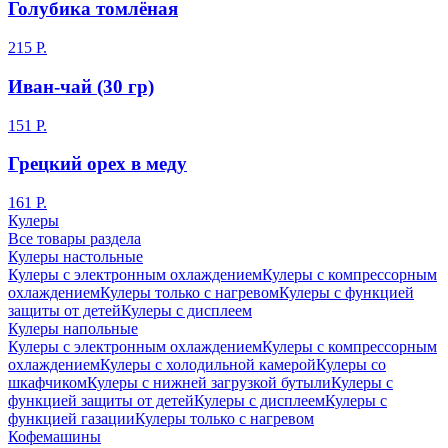
Голубика томлёная
215 Р.
Иван-чай (30 гр)
151 Р.
Грецкий орех в меду
161 Р.
Кулеры
Все товары раздела
Кулеры настольные
Кулеры с электронным охлаждением
Кулеры с компрессорным
охлаждением
Кулеры только с нагревом
Кулеры с функцией
защиты от детей
Кулеры с дисплеем
Кулеры напольные
Кулеры с электронным охлаждением
Кулеры с компрессорным
охлаждением
Кулеры с холодильной камерой
Кулеры со
шкафчиком
Кулеры с нижней загрузкой бутыли
Кулеры с
функцией защиты от детей
Кулеры с дисплеем
Кулеры с
функцией газации
Кулеры только с нагревом
Кофемашины