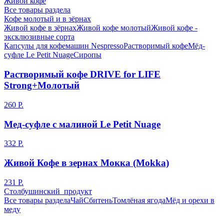
Живой кофе
Все товары раздела
Кофе молотый и в зёрнах
Живой кофе в зёрнах
Живой кофе молотый
Живой кофе -
эксклюзивные сорта
Капсулы для кофемашин Nespresso
Растворимый кофе
Мёд-
суфле Le Petit Nuage
Сиропы
Растворимый кофе DRIVE for LIFE
Strong+Молотый
260 Р.
Мед-суфле с малиной Le Petit Nuage
332 Р.
Живой Кофе в зернах Мокка (Mokka)
231 Р.
Столбушинский продукт
Все товары раздела
Чай
Сбитень
Томлёная ягода
Мёд и орехи в
меду