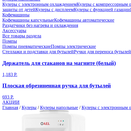
Кулеры с электронным охлаждением
Кулеры с компрессорным 
защиты от детей
Кулеры с дисплеем
Кулеры с функцией газации
Кофемашины
Кофемашины капсульные
Кофемашины автоматические
Раздатчики без нагрева и охлаждения
Аксессуары
Все товары раздела
Помпы
Помпы пневматические
Помпы электрические
Стеллажи и подставки для бутылей
Ручки для переноса бутылей
Держатель для стаканов на магните (белый)
1,183 Р.
Плоская обрезиненная ручка для бутылей
693 Р.
АКЦИИ
Главная
/
Кулеры
/
Кулеры напольные
/
Кулеры с электронным 