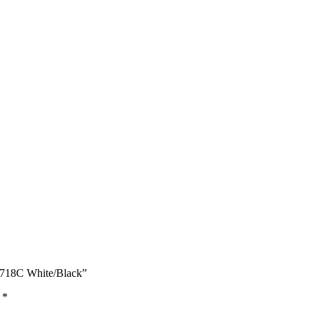
718C White/Black”
ы
*