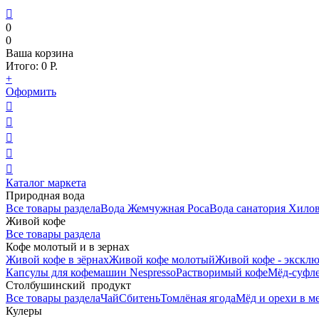

0
0
Ваша корзина
Итого:
0
Р.
+
Оформить





Каталог маркета
Природная вода
Все товары раздела
Вода Жемчужная Роса
Вода санатория Хило
Живой кофе
Все товары раздела
Кофе молотый и в зернах
Живой кофе в зёрнах
Живой кофе молотый
Живой кофе - эксклю
Капсулы для кофемашин Nespresso
Растворимый кофе
Мёд-суфле
Столбушинский продукт
Все товары раздела
Чай
Сбитень
Томлёная ягода
Мёд и орехи в м
Кулеры