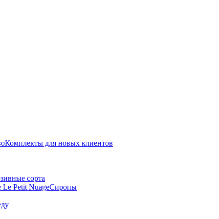
во
Комплекты для новых клиентов
зивные сорта
 Le Petit Nuage
Сиропы
еду