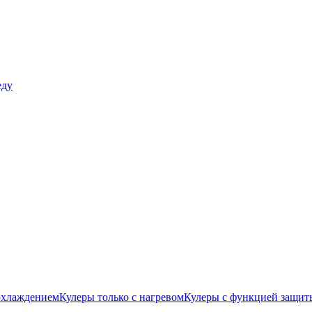
еду
охлаждением
Кулеры только с нагревом
Кулеры с функцией защиты