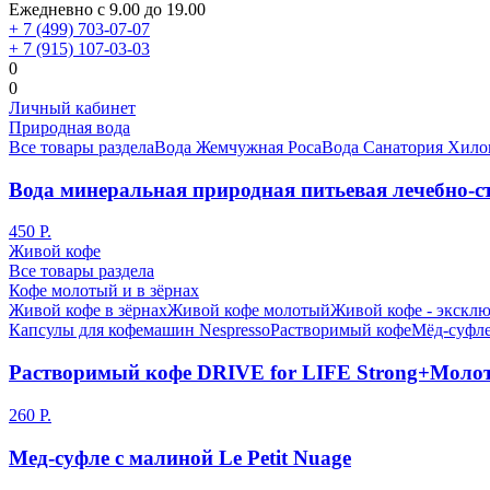
Ежедневно с 9.00 до 19.00
+ 7 (499) 703-07-07
+ 7 (915) 107-03-03
0
0
Личный кабинет
Природная вода
Все товары раздела
Вода Жемчужная Роса
Вода Санатория Хило
Вода минеральная природная питьевая лечебно-ст
450 Р.
Живой кофе
Все товары раздела
Кофе молотый и в зёрнах
Живой кофе в зёрнах
Живой кофе молотый
Живой кофе - эксклю
Капсулы для кофемашин Nespresso
Растворимый кофе
Мёд-суфле
Растворимый кофе DRIVE for LIFE Strong+Моло
260 Р.
Мед-суфле с малиной Le Petit Nuage