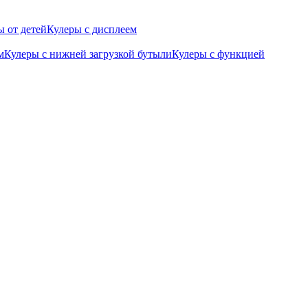
 от детей
Кулеры с дисплеем
м
Кулеры с нижней загрузкой бутыли
Кулеры с функцией