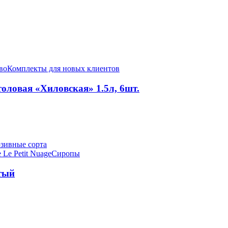
во
Комплекты для новых клиентов
оловая «Хиловская» 1.5л, 6шт.
зивные сорта
 Le Petit Nuage
Сиропы
тый