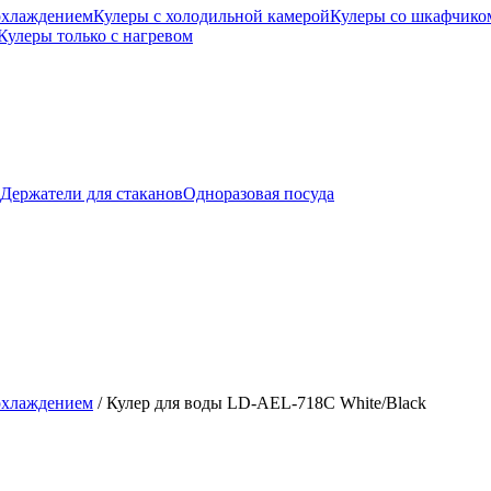
охлаждением
Кулеры с холодильной камерой
Кулеры со шкафчико
Кулеры только с нагревом
Держатели для стаканов
Одноразовая посуда
охлаждением
/
Кулер для воды LD-AEL-718C White/Black