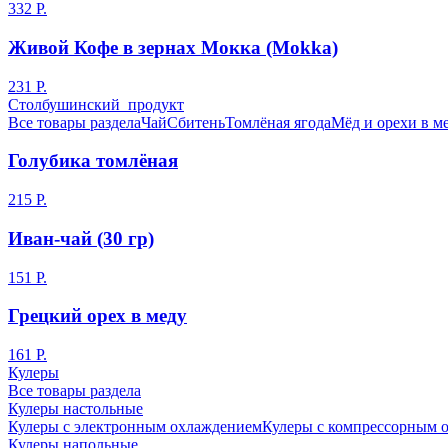
332 Р.
Живой Кофе в зернах Мокка (Mokka)
231 Р.
Столбушинский продукт
Все товары раздела
Чай
Сбитень
Томлёная ягода
Мёд и орехи в м
Голубика томлёная
215 Р.
Иван-чай (30 гр)
151 Р.
Грецкий орех в меду
161 Р.
Кулеры
Все товары раздела
Кулеры настольные
Кулеры с электронным охлаждением
Кулеры с компрессорным 
Кулеры напольные