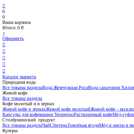

0
0
Ваша корзина
Итого:
0
Р.
+
Оформить





Каталог маркета
Природная вода
Все товары раздела
Вода Жемчужная Роса
Вода санатория Хило
Живой кофе
Все товары раздела
Кофе молотый и в зернах
Живой кофе в зёрнах
Живой кофе молотый
Живой кофе - эксклю
Капсулы для кофемашин Nespresso
Растворимый кофе
Мёд-суфле
Столбушинский продукт
Все товары раздела
Чай
Сбитень
Томлёная ягода
Мёд и орехи в м
Кулеры