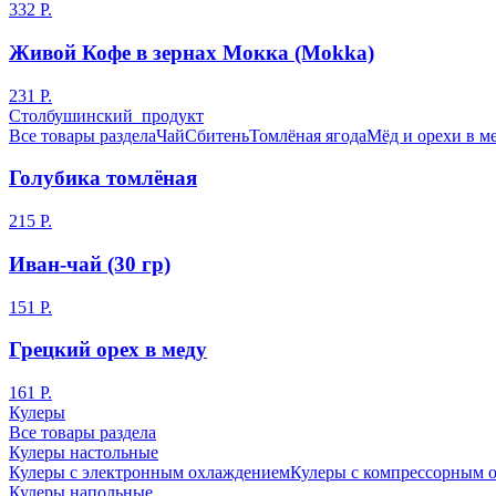
332 Р.
Живой Кофе в зернах Мокка (Mokka)
231 Р.
Столбушинский продукт
Все товары раздела
Чай
Сбитень
Томлёная ягода
Мёд и орехи в м
Голубика томлёная
215 Р.
Иван-чай (30 гр)
151 Р.
Грецкий орех в меду
161 Р.
Кулеры
Все товары раздела
Кулеры настольные
Кулеры с электронным охлаждением
Кулеры с компрессорным 
Кулеры напольные