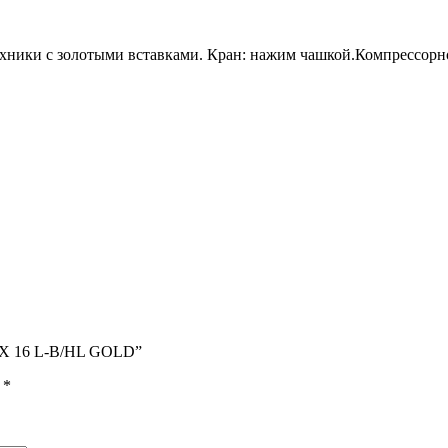
техники с золотыми вставками. Кран: нажим чашкой.Компрессор
5-X 16 L-B/HL GOLD”
ы
*