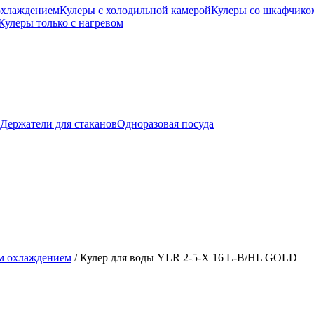
охлаждением
Кулеры с холодильной камерой
Кулеры со шкафчико
Кулеры только с нагревом
Держатели для стаканов
Одноразовая посуда
м охлаждением
/
Кулер для воды YLR 2-5-X 16 L-B/HL GOLD