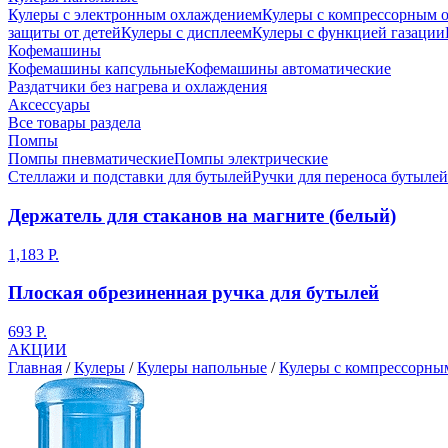
Кулеры с электронным охлаждением
Кулеры с компрессорным 
защиты от детей
Кулеры с дисплеем
Кулеры с функцией газации
Кофемашины
Кофемашины капсульные
Кофемашины автоматические
Раздатчики без нагрева и охлаждения
Аксессуары
Все товары раздела
Помпы
Помпы пневматические
Помпы электрические
Стеллажи и подставки для бутылей
Ручки для переноса бутылей
Держатель для стаканов на магните (белый)
1,183 Р.
Плоская обрезиненная ручка для бутылей
693 Р.
АКЦИИ
Главная
/
Кулеры
/
Кулеры напольные
/
Кулеры с компрессорны