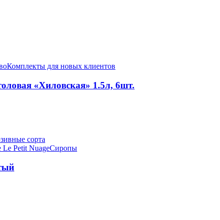
во
Комплекты для новых клиентов
оловая «Хиловская» 1.5л, 6шт.
зивные сорта
 Le Petit Nuage
Сиропы
тый