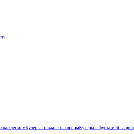
еду
охлаждением
Кулеры только с нагревом
Кулеры с функцией защиты