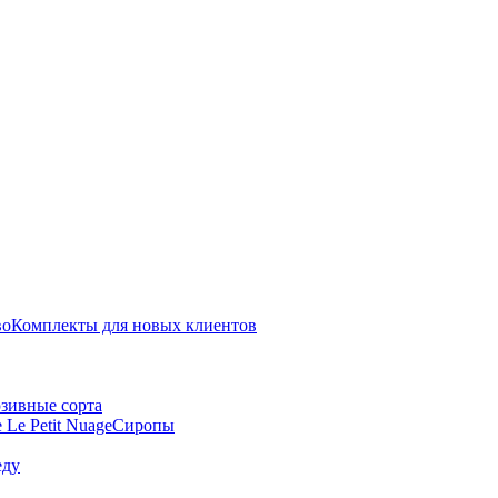
во
Комплекты для новых клиентов
зивные сорта
 Le Petit Nuage
Сиропы
еду