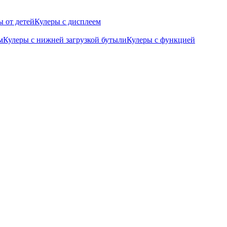
 от детей
Кулеры с дисплеем
м
Кулеры с нижней загрузкой бутыли
Кулеры с функцией