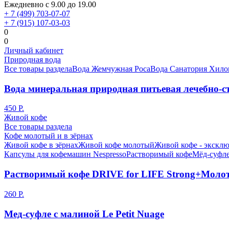
Ежедневно с 9.00 до 19.00
+ 7 (499) 703-07-07
+ 7 (915) 107-03-03
0
0
Личный кабинет
Природная вода
Все товары раздела
Вода Жемчужная Роса
Вода Санатория Хило
Вода минеральная природная питьевая лечебно-ст
450 Р.
Живой кофе
Все товары раздела
Кофе молотый и в зёрнах
Живой кофе в зёрнах
Живой кофе молотый
Живой кофе - эксклю
Капсулы для кофемашин Nespresso
Растворимый кофе
Мёд-суфле
Растворимый кофе DRIVE for LIFE Strong+Моло
260 Р.
Мед-суфле с малиной Le Petit Nuage