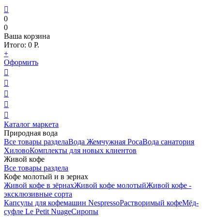

0
0
Ваша корзина
Итого:
0
Р.
+
Оформить





Каталог маркета
Природная вода
Все товары раздела
Вода Жемчужная Роса
Вода санатория
Хилово
Комплекты для новых клиентов
Живой кофе
Все товары раздела
Кофе молотый и в зернах
Живой кофе в зёрнах
Живой кофе молотый
Живой кофе -
эксклюзивные сорта
Капсулы для кофемашин Nespresso
Растворимый кофе
Мёд-
суфле Le Petit Nuage
Сиропы