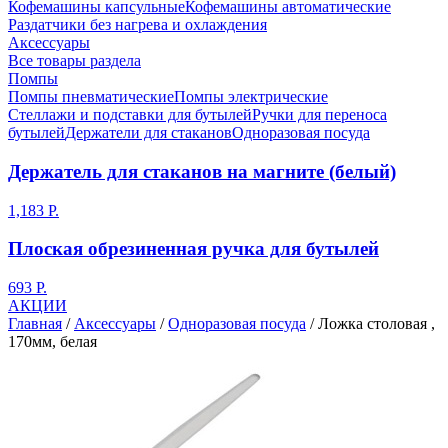
Кофемашины капсульные
Кофемашины автоматические
Раздатчики без нагрева и охлаждения
Аксессуары
Все товары раздела
Помпы
Помпы пневматические
Помпы электрические
Стеллажи и подставки для бутылей
Ручки для переноса
бутылей
Держатели для стаканов
Одноразовая посуда
Держатель для стаканов на магните (белый)
1,183 Р.
Плоская обрезиненная ручка для бутылей
693 Р.
АКЦИИ
Главная
/
Аксессуары
/
Одноразовая посуда
/
Ложка столовая ,
170мм, белая