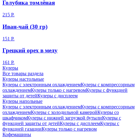
Голубика томлёная
215 Р.
Иван-чай (30 гр)
151 Р.
Грецкий орех в меду
161 Р.
Кулеры
Все товары раздела
Кулеры настольные
Кулеры с электронным охлаждением
Кулеры с компрессорным
охлаждением
Кулеры только с нагревом
Кулеры с функцией
защиты от детей
Кулеры с дисплеем
Кулеры напольные
Кулеры с электронным охлаждением
Кулеры с компрессорным
охлаждением
Кулеры с холодильной камерой
Кулеры со
шкафчиком
Кулеры с нижней загрузкой бутыли
Кулеры с
функцией защиты от детей
Кулеры с дисплеем
Кулеры с
функцией газации
Кулеры только с нагревом
Кофемашины