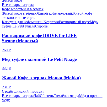
Живой кофе
Все товары раздела
Кофе молотый и в зёрнах
Живой кофе в зёрнах
Живой кофе молотый
Живой кофе -
эксклюзивные сорта
Капсулы для кофемашин Nespresso
Растворимый кофе
Мёд-
суфле Le Petit Nuage
Сиропы
Растворимый кофе DRIVE for LIFE
Strong+Молотый
260 Р.
Мед-суфле с малиной Le Petit Nuage
332 Р.
Живой Кофе в зернах Мокка (Mokka)
231 Р.
Столбушинский продукт
Все товары раздела
Чай
Сбитень
Томлёная ягода
Мёд и орехи в
меду