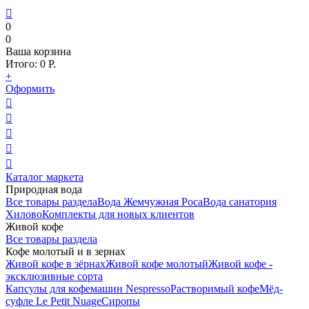

0
0
Ваша корзина
Итого:
0
Р.
+
Оформить





Каталог маркета
Природная вода
Все товары раздела
Вода Жемчужная Роса
Вода санатория
Хилово
Комплекты для новых клиентов
Живой кофе
Все товары раздела
Кофе молотый и в зернах
Живой кофе в зёрнах
Живой кофе молотый
Живой кофе -
эксклюзивные сорта
Капсулы для кофемашин Nespresso
Растворимый кофе
Мёд-
суфле Le Petit Nuage
Сиропы