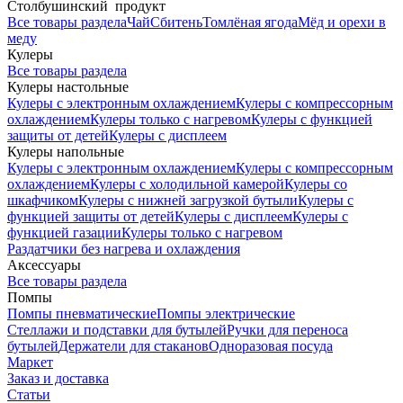
Столбушинский продукт
Все товары раздела
Чай
Сбитень
Томлёная ягода
Мёд и орехи в
меду
Кулеры
Все товары раздела
Кулеры настольные
Кулеры с электронным охлаждением
Кулеры с компрессорным
охлаждением
Кулеры только с нагревом
Кулеры с функцией
защиты от детей
Кулеры с дисплеем
Кулеры напольные
Кулеры с электронным охлаждением
Кулеры с компрессорным
охлаждением
Кулеры с холодильной камерой
Кулеры со
шкафчиком
Кулеры с нижней загрузкой бутыли
Кулеры с
функцией защиты от детей
Кулеры с дисплеем
Кулеры с
функцией газации
Кулеры только с нагревом
Раздатчики без нагрева и охлаждения
Аксессуары
Все товары раздела
Помпы
Помпы пневматические
Помпы электрические
Стеллажи и подставки для бутылей
Ручки для переноса
бутылей
Держатели для стаканов
Одноразовая посуда
Маркет
Заказ и доставка
Статьи