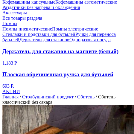
Кофемашины капсульные
Кофемашины автоматические
Раздатчики без нагрева и охлаждения
Аксессуары
Все товары раздела
Помпы
Помпы пневматические
Помпы электрические
Стеллажи и подставки для бутылей
Ручки для переноса
бутылей
Держатели для стаканов
Одноразовая посуда
Держатель для стаканов на магните (белый)
1,183 Р.
Плоская обрезиненная ручка для бутылей
693 Р.
АКЦИИ
Главная
/
Столбушинский продукт
/
Сбитень
/
Сбитень
классический без сахара