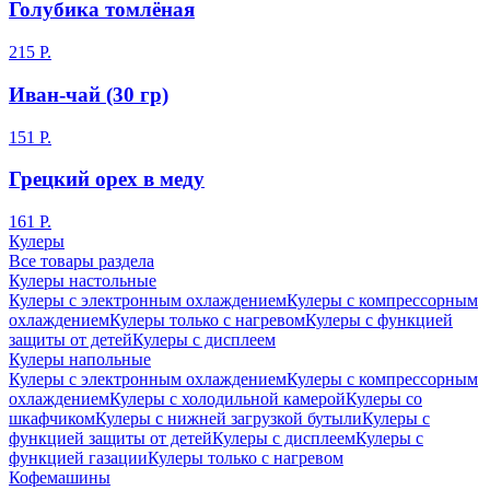
Голубика томлёная
215 Р.
Иван-чай (30 гр)
151 Р.
Грецкий орех в меду
161 Р.
Кулеры
Все товары раздела
Кулеры настольные
Кулеры с электронным охлаждением
Кулеры с компрессорным
охлаждением
Кулеры только с нагревом
Кулеры с функцией
защиты от детей
Кулеры с дисплеем
Кулеры напольные
Кулеры с электронным охлаждением
Кулеры с компрессорным
охлаждением
Кулеры с холодильной камерой
Кулеры со
шкафчиком
Кулеры с нижней загрузкой бутыли
Кулеры с
функцией защиты от детей
Кулеры с дисплеем
Кулеры с
функцией газации
Кулеры только с нагревом
Кофемашины