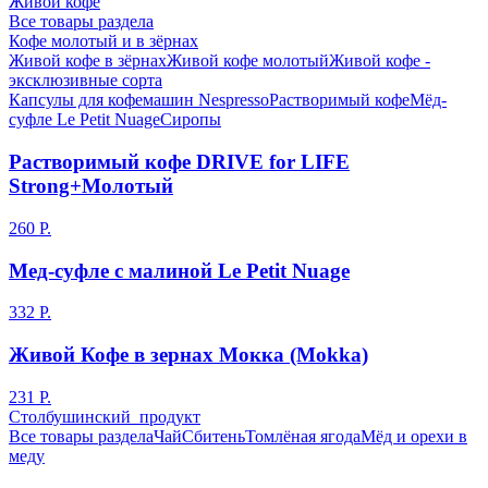
Живой кофе
Все товары раздела
Кофе молотый и в зёрнах
Живой кофе в зёрнах
Живой кофе молотый
Живой кофе -
эксклюзивные сорта
Капсулы для кофемашин Nespresso
Растворимый кофе
Мёд-
суфле Le Petit Nuage
Сиропы
Растворимый кофе DRIVE for LIFE
Strong+Молотый
260 Р.
Мед-суфле с малиной Le Petit Nuage
332 Р.
Живой Кофе в зернах Мокка (Mokka)
231 Р.
Столбушинский продукт
Все товары раздела
Чай
Сбитень
Томлёная ягода
Мёд и орехи в
меду