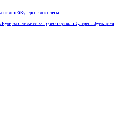
 от детей
Кулеры с дисплеем
м
Кулеры с нижней загрузкой бутыли
Кулеры с функцией