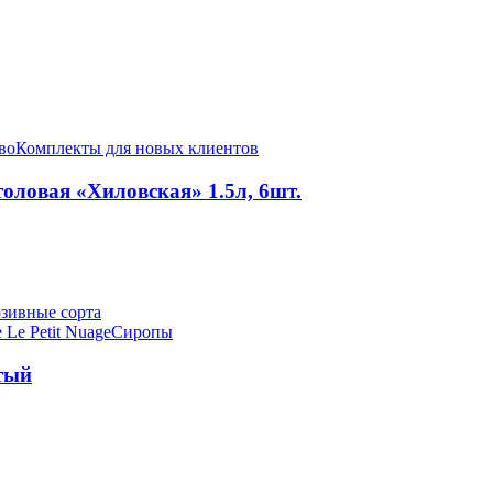
во
Комплекты для новых клиентов
оловая «Хиловская» 1.5л, 6шт.
зивные сорта
 Le Petit Nuage
Сиропы
тый