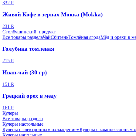
332 Р.
Живой Кофе в зернах Мокка (Mokka)
231 Р.
Столбушинский продукт
Все товары раздела
Чай
Сбитень
Томлёная ягода
Мёд и орехи в м
Голубика томлёная
215 Р.
Иван-чай (30 гр)
151 Р.
Грецкий орех в меду
161 Р.
Кулеры
Все товары раздела
Кулеры настольные
Кулеры с электронным охлаждением
Кулеры с компрессорным 
Кулеры напольные