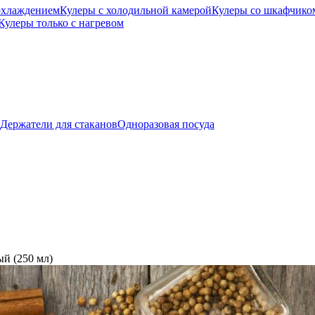
охлаждением
Кулеры с холодильной камерой
Кулеры со шкафчико
Кулеры только с нагревом
Держатели для стаканов
Одноразовая посуда
й (250 мл)