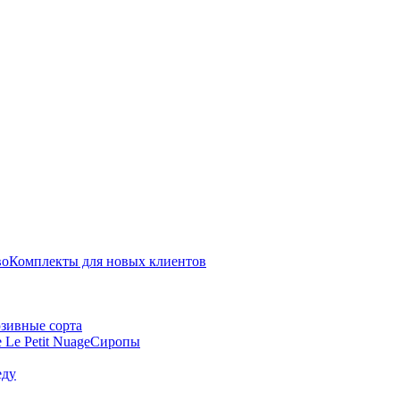
во
Комплекты для новых клиентов
зивные сорта
 Le Petit Nuage
Сиропы
еду