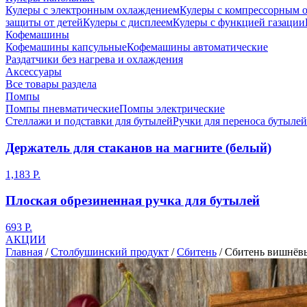
Кулеры с электронным охлаждением
Кулеры с компрессорным 
защиты от детей
Кулеры с дисплеем
Кулеры с функцией газации
Кофемашины
Кофемашины капсульные
Кофемашины автоматические
Раздатчики без нагрева и охлаждения
Аксессуары
Все товары раздела
Помпы
Помпы пневматические
Помпы электрические
Стеллажи и подставки для бутылей
Ручки для переноса бутылей
Держатель для стаканов на магните (белый)
1,183 Р.
Плоская обрезиненная ручка для бутылей
693 Р.
АКЦИИ
Главная
/
Столбушинский продукт
/
Сбитень
/
Сбитень вишнёвы