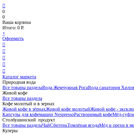

0
0
Ваша корзина
Итого:
0
Р.
+
Оформить





Каталог маркета
Природная вода
Все товары раздела
Вода Жемчужная Роса
Вода санатория Хило
Живой кофе
Все товары раздела
Кофе молотый и в зернах
Живой кофе в зёрнах
Живой кофе молотый
Живой кофе - эксклю
Капсулы для кофемашин Nespresso
Растворимый кофе
Мёд-суфле
Столбушинский продукт
Все товары раздела
Чай
Сбитень
Томлёная ягода
Мёд и орехи в м
Кулеры