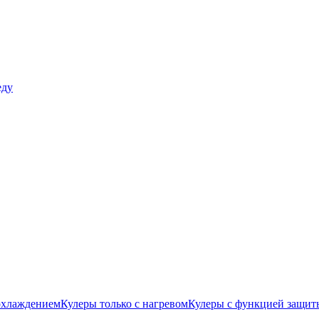
еду
охлаждением
Кулеры только с нагревом
Кулеры с функцией защиты