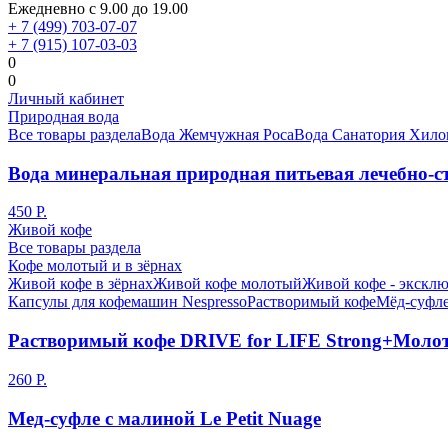
Ежедневно с 9.00 до 19.00
+ 7 (499) 703-07-07
+ 7 (915) 107-03-03
0
0
Личный кабинет
Природная вода
Все товары раздела
Вода Жемчужная Роса
Вода Санатория Хило
Вода минеральная природная питьевая лечебно-ст
450 Р.
Живой кофе
Все товары раздела
Кофе молотый и в зёрнах
Живой кофе в зёрнах
Живой кофе молотый
Живой кофе - эксклю
Капсулы для кофемашин Nespresso
Растворимый кофе
Мёд-суфле
Растворимый кофе DRIVE for LIFE Strong+Моло
260 Р.
Мед-суфле с малиной Le Petit Nuage