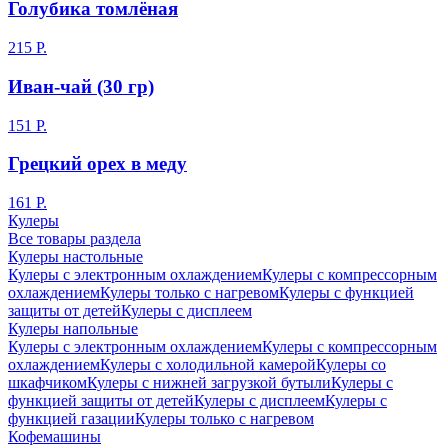
Голубика томлёная
215 Р.
Иван-чай (30 гр)
151 Р.
Грецкий орех в меду
161 Р.
Кулеры
Все товары раздела
Кулеры настольные
Кулеры с электронным охлаждением
Кулеры с компрессорным
охлаждением
Кулеры только с нагревом
Кулеры с функцией
защиты от детей
Кулеры с дисплеем
Кулеры напольные
Кулеры с электронным охлаждением
Кулеры с компрессорным
охлаждением
Кулеры с холодильной камерой
Кулеры со
шкафчиком
Кулеры с нижней загрузкой бутыли
Кулеры с
функцией защиты от детей
Кулеры с дисплеем
Кулеры с
функцией газации
Кулеры только с нагревом
Кофемашины