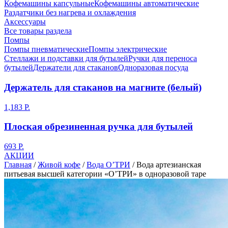
Кофемашины капсульные
Кофемашины автоматические
Раздатчики без нагрева и охлаждения
Аксессуары
Все товары раздела
Помпы
Помпы пневматические
Помпы электрические
Стеллажи и подставки для бутылей
Ручки для переноса
бутылей
Держатели для стаканов
Одноразовая посуда
Держатель для стаканов на магните (белый)
1,183 Р.
Плоская обрезиненная ручка для бутылей
693 Р.
АКЦИИ
Главная
/
Живой кофе
/
Вода О’ТРИ
/
Вода артезианская
питьевая высшей категории «О’ТРИ» в одноразовой таре