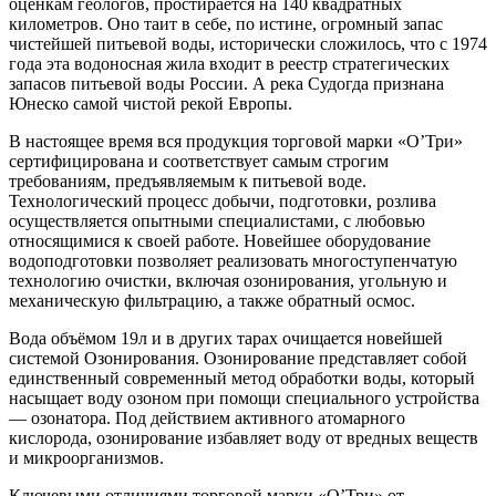
оценкам геологов, простирается на 140 квадратных
километров. Оно таит в себе, по истине, огромный запас
чистейшей питьевой воды, исторически сложилось, что с 1974
года эта водоносная жила входит в реестр стратегических
запасов питьевой воды России. А река Судогда признана
Юнеско самой чистой рекой Европы.
В настоящее время вся продукция торговой марки «О’Три»
сертифицирована и соответствует самым строгим
требованиям, предъявляемым к питьевой воде.
Технологический процесс добычи, подготовки, розлива
осуществляется опытными специалистами, с любовью
относящимися к своей работе. Новейшее оборудование
водоподготовки позволяет реализовать многоступенчатую
технологию очистки, включая озонирования, угольную и
механическую фильтрацию, а также обратный осмос.
Вода объёмом 19л и в других тарах очищается новейшей
системой Озонирования. Озонирование представляет собой
единственный современный метод обработки воды, который
насыщает воду озоном при помощи специального устройства
— озонатора. Под действием активного атомарного
кислорода, озонирование избавляет воду от вредных веществ
и микроорганизмов.
Ключевыми отличиями торговой марки «О’Три» от