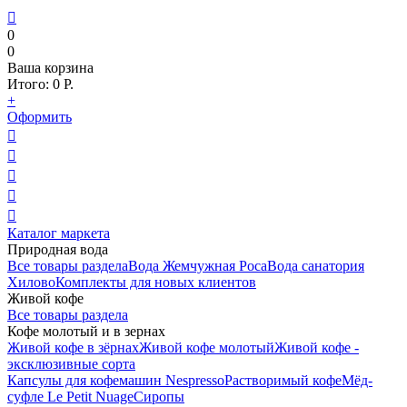

0
0
Ваша корзина
Итого:
0
Р.
+
Оформить





Каталог маркета
Природная вода
Все товары раздела
Вода Жемчужная Роса
Вода санатория
Хилово
Комплекты для новых клиентов
Живой кофе
Все товары раздела
Кофе молотый и в зернах
Живой кофе в зёрнах
Живой кофе молотый
Живой кофе -
эксклюзивные сорта
Капсулы для кофемашин Nespresso
Растворимый кофе
Мёд-
суфле Le Petit Nuage
Сиропы