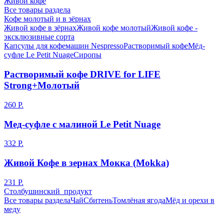
Живой кофе
Все товары раздела
Кофе молотый и в зёрнах
Живой кофе в зёрнах
Живой кофе молотый
Живой кофе -
эксклюзивные сорта
Капсулы для кофемашин Nespresso
Растворимый кофе
Мёд-
суфле Le Petit Nuage
Сиропы
Растворимый кофе DRIVE for LIFE
Strong+Молотый
260 Р.
Мед-суфле с малиной Le Petit Nuage
332 Р.
Живой Кофе в зернах Мокка (Mokka)
231 Р.
Столбушинский продукт
Все товары раздела
Чай
Сбитень
Томлёная ягода
Мёд и орехи в
меду