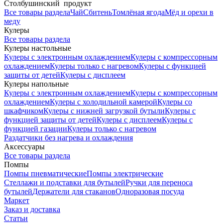
Столбушинский продукт
Все товары раздела
Чай
Сбитень
Томлёная ягода
Мёд и орехи в
меду
Кулеры
Все товары раздела
Кулеры настольные
Кулеры с электронным охлаждением
Кулеры с компрессорным
охлаждением
Кулеры только с нагревом
Кулеры с функцией
защиты от детей
Кулеры с дисплеем
Кулеры напольные
Кулеры с электронным охлаждением
Кулеры с компрессорным
охлаждением
Кулеры с холодильной камерой
Кулеры со
шкафчиком
Кулеры с нижней загрузкой бутыли
Кулеры с
функцией защиты от детей
Кулеры с дисплеем
Кулеры с
функцией газации
Кулеры только с нагревом
Раздатчики без нагрева и охлаждения
Аксессуары
Все товары раздела
Помпы
Помпы пневматические
Помпы электрические
Стеллажи и подставки для бутылей
Ручки для переноса
бутылей
Держатели для стаканов
Одноразовая посуда
Маркет
Заказ и доставка
Статьи