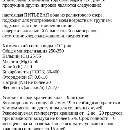
продукции других игроков являются следующие:
настоящая ПИТЬЕВАЯ вода из реликтового озера;
подходит для употребления всем возрастным группам;
подходит для приготовления пищи;
содержит идеальный баланс солей и минералов;
отсутствие хлорсодержащих ингредиентов;
Химический состав воды «О’Три»:
Общая минерализация 250-350
Кальций (Са) 25-55
Магний (Мg) 5-50
Калий (К) 2-20
Бикарбонаты (НСО3) 30-400
Фторид-ион (F) 0,6-1,0
Натрий (Na) не более 20
Жесткость (мг-экв./л) 1,5-7,0
Условия и срок хранения воды 19 литров
Бутилированную воду объёмом 19 л необходимо хранить в
тёмном месте, не доступном для солнечных лучей.
Рекомендуемая температура хранения от +2 до +20 градусов
при влажности воздуха не более 85%. Срок годности – 6
месяцев с даты розлива. После вскрытия упаковки срок
хранения составляет до 15 дней.