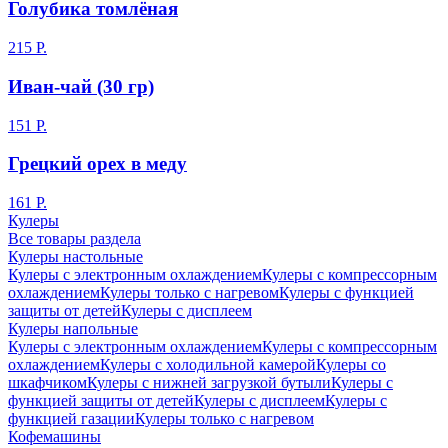
Голубика томлёная
215 Р.
Иван-чай (30 гр)
151 Р.
Грецкий орех в меду
161 Р.
Кулеры
Все товары раздела
Кулеры настольные
Кулеры с электронным охлаждением
Кулеры с компрессорным
охлаждением
Кулеры только с нагревом
Кулеры с функцией
защиты от детей
Кулеры с дисплеем
Кулеры напольные
Кулеры с электронным охлаждением
Кулеры с компрессорным
охлаждением
Кулеры с холодильной камерой
Кулеры со
шкафчиком
Кулеры с нижней загрузкой бутыли
Кулеры с
функцией защиты от детей
Кулеры с дисплеем
Кулеры с
функцией газации
Кулеры только с нагревом
Кофемашины