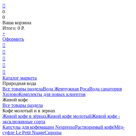

0
0
Ваша корзина
Итого:
0
Р.
+
Оформить





Каталог маркета
Природная вода
Все товары раздела
Вода Жемчужная Роса
Вода санатория
Хилово
Комплекты для новых клиентов
Живой кофе
Все товары раздела
Кофе молотый и в зернах
Живой кофе в зёрнах
Живой кофе молотый
Живой кофе -
эксклюзивные сорта
Капсулы для кофемашин Nespresso
Растворимый кофе
Мёд-
суфле Le Petit Nuage
Сиропы