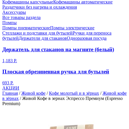
Кофемашины капсульные
Кофемашины автоматические
Раздатчики без нагрева и охлаждения
Аксессуары
Все товары раздела
Помпы
Помпы пневматические
Помпы электрические
Стеллажи и подставки для бутылей
Ручки для переноса
бутылей
Держатели для стаканов
Одноразовая посуда
Держатель для стаканов на магните (белый)
1,183 Р.
Плоская обрезиненная ручка для бутылей
693 Р.
АКЦИИ
Главная
/
Живой кофе
/
Кофе молотый и в зёрнах
/
Живой кофе
в зёрнах
/
Живой Кофе в зернах Эспрессо Премиум (Espresso
Premium)