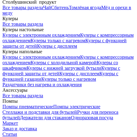
Столбушинский продукт
Все товары раздела
Чай
Сбитень
Томлёная ягода
Мёд и орехи в
меду
Кулеры
Все товары раздела
Кулеры настольные
Кулеры с электронным охлаждением
Кулеры с компрессорным
охлаждением
Кулеры только с нагревом
Кулеры с функцией
защиты от детей
Кулеры с дисплеем
Кулеры напольные
Кулеры с электронным охлаждением
Кулеры с компрессорным
охлаждением
Кулеры с холодильной камерой
Кулеры со
шкафчиком
Кулеры с нижней загрузкой бутыли
Кулеры с
функцией защиты от детей
Кулеры с дисплеем
Кулеры с
функцией газации
Кулеры только с нагревом
Раздатчики без нагрева и охлаждения
Аксессуары
Все товары раздела
Помпы
Помпы пневматические
Помпы электрические
Стеллажи и подставки для бутылей
Ручки для переноса
бутылей
Держатели для стаканов
Одноразовая посуда
Маркет
Заказ и доставка
Статьи