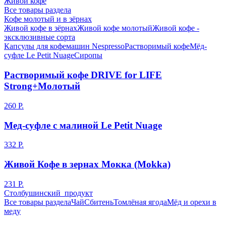
Живой кофе
Все товары раздела
Кофе молотый и в зёрнах
Живой кофе в зёрнах
Живой кофе молотый
Живой кофе -
эксклюзивные сорта
Капсулы для кофемашин Nespresso
Растворимый кофе
Мёд-
суфле Le Petit Nuage
Сиропы
Растворимый кофе DRIVE for LIFE
Strong+Молотый
260 Р.
Мед-суфле с малиной Le Petit Nuage
332 Р.
Живой Кофе в зернах Мокка (Mokka)
231 Р.
Столбушинский продукт
Все товары раздела
Чай
Сбитень
Томлёная ягода
Мёд и орехи в
меду